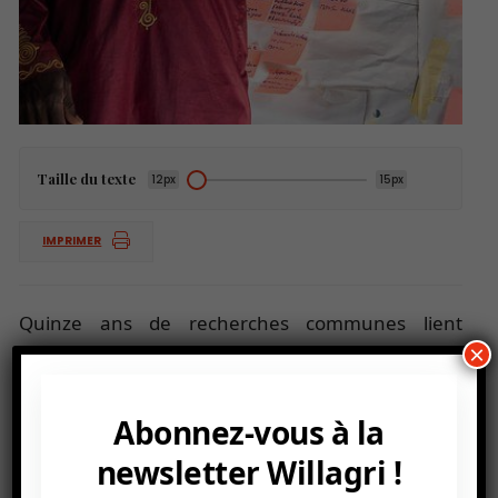
Taille du texte
12px
15px
IMPRIMER
Quinze ans de recherches communes lient
×
l’Union européenne et l’Union africaine dans les
domaines du changement climatique, de la chute
de la biodiversité ou de l’appauvrissement des
Abonnez-vous à la
ressources naturelles.
newsletter Willagri !