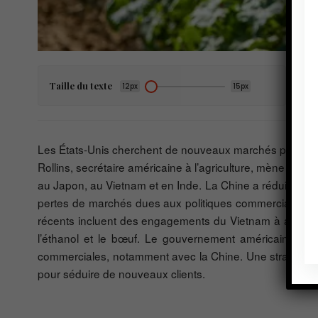
Taille du texte
12px
15px
Les États-Unis cherchent de nouveaux marchés pour leurs 
Rollins, secrétaire américaine à l’agriculture, mène une
au Japon, au Vietnam et en Inde. La Chine a réduit ses c
pertes de marchés dues aux politiques commerciales de 
récents incluent des engagements du Vietnam à achete
l’éthanol et le bœuf. Le gouvernement américain rest
commerciales, notamment avec la Chine. Une stratégie po
pour séduire de nouveaux clients.