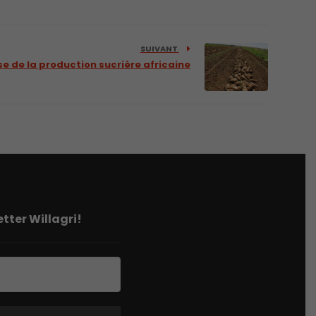
SUIVANT
e de la production sucrière africaine
tter Willagri!