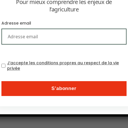
Pour mieux comprendre les enjeux de
l’agriculture
Adresse email
produits agricoles (soja, maïs, blé) en raison de la diminution d
J’accepte les conditions propres au respect de la vie
 campagne mondiale pour promouvoir les exportations agricoles a
privée
ommandes de soja, maïs et blé américains, se tournant vers des 
Trump, les agriculteurs américains affichent un optimisme crois
r davantage de produits agricoles américains et un cadre com
e concentré sur l’ouverture de nouveaux marchés mondiaux malg
ur réduire l’utilisation de pesticides dangereux pourrait être 