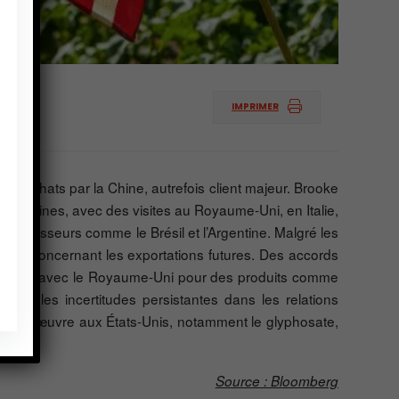
IMPRIMER
es achats par la Chine, autrefois client majeur. Brooke
méricaines, avec des visites au Royaume-Uni, en Italie,
fournisseurs comme le Brésil et l’Argentine. Malgré les
sant concernant les exportations futures. Des accords
mercial avec le Royaume-Uni pour des produits comme
ré les incertitudes persistantes dans les relations
mise en œuvre aux États-Unis, notamment le glyphosate,
Source : Bloomberg