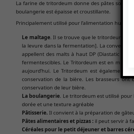
La farine de tritordeum donne des pâtes souples e
boulangerie est épaisse et croustillante.
Principalement utilisé pour l’alimentation humaine,
Le maltage
. Il se trouve que le tritordeum est
la levure dans la fermentation]. La conversion 
appellent des malts à haut DP (Diastatic Powe
fermentescibles. Le Tritordeum est en mesure d
aujourd’hui. Le Tritordeum est également pa
conservation de la bière. Les brasseurs ont do
conservation de leur bière.
La boulangerie
. Le tritordeum est utilisé pour
dorée et une texture agréable
Pâtisserie.
Il convient à la préparation de gâteu
Pâtes alimentaires et pizzas :
il peut servir à 
Céréales pour le petit déjeuner et barres cér