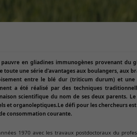
 et pauvre en gliadines immunogènes provenant du g
re toute une série d’avantages aux boulangers, aux bra
roisement entre le blé dur (triticum durum) et une
ement a été réalisé par des techniques traditionnel
aison scientifique du nom de ses deux parents. Le 
s et organoleptiques.Le défi pour les chercheurs est
t de consommation courante.
années 1970 avec les travaux postdoctoraux du profe