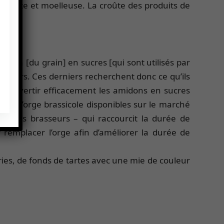
fondante et moelleuse. La croûte des produits de
amidon [du grain] en sucres [qui sont utilisés par
lateurs. Ces derniers recherchent donc ce qu’ils
ur convertir efficacement les amidons en sucres
étés d’orge brassicole disponibles sur le marché
r les brasseurs – qui raccourcit la durée de
r remplacer l’orge afin d’améliorer la durée de
series, de fonds de tartes avec une mie de couleur