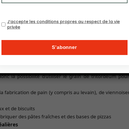
t faciles à travailler et les produits finis ont une mie 
J’accepte les conditions propres au respect de la vie
 le tritordeum offre une large palette d’utilisations :
privée
 très riche en amylases, ce qui lui permet de convertir l’
des sucres est également très importante pour les distil
r), c’est-à-dire à forte teneur enzymatique, conçus po
’obtenir de meilleurs résultats que la plupart des vari
uvre en lipoxygénase, une enzyme – très recherché pa
nc la possibilité d’utiliser le grain de tritordeum pou
 la fabrication de pain (y compris au levain), de viennoi
x et de biscuits
fabriquer des pâtes fraîches et des bases de pizzas
éalières