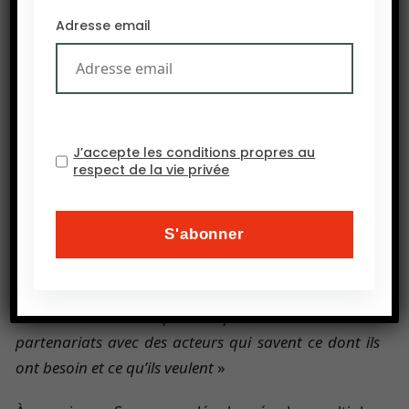
applications dans l’industrie alimentaire.
Adresse email
Quel est le statut de ce beurre d’un nouveau
genre ? Aux États-Unis, il est labellisé
auto-GRAS
(c’est à-dire réputé sûr). Il devrait trouver des
applications en boulangerie, confiserie et produits
J’accepte les conditions propres au
laitiers. Un équivalent du beurre de cacao suivra
respect de la vie privée
bientôt.
Nombreuses applications industrielles
“
Nous sommes très flexibles, poursuit Mme Cecchini,
et il est donc très important pour nous d’avoir des
partenariats avec des acteurs qui savent ce dont ils
ont besoin et ce qu’ils veulent
»