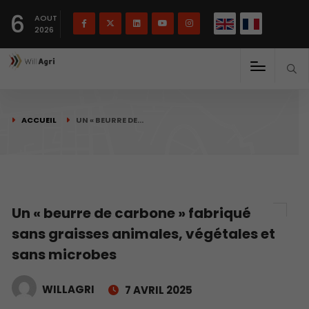
English
Français
English
6
(
)
AOUT
2026
ACCUEIL
UN « BEURRE DE…
Un « beurre de carbone » fabriqué
sans graisses animales, végétales et
sans microbes
WILLAGRI
7 AVRIL 2025