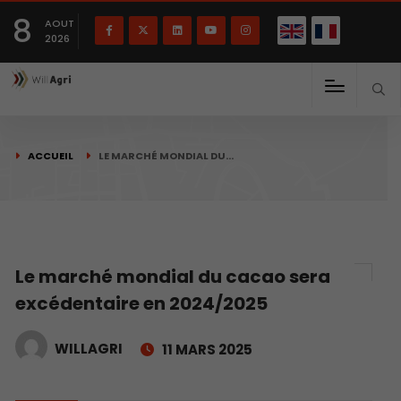
English
Français
English
8
(
)
AOUT
2026
ACCUEIL
LE MARCHÉ MONDIAL DU…
Le marché mondial du cacao sera
excédentaire en 2024/2025
WILLAGRI
11 MARS 2025