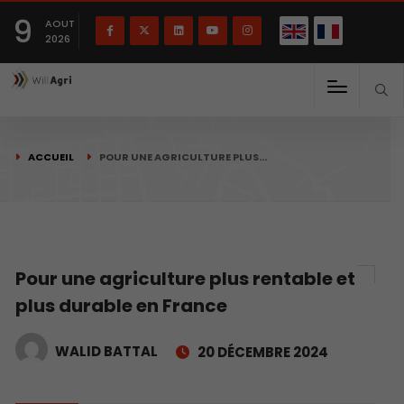
English
Français
English
9
(
)
AOUT
2026
ACCUEIL
POUR UNE AGRICULTURE PLUS…
Pour une agriculture plus rentable et
plus durable en France
WALID BATTAL
20 DÉCEMBRE 2024