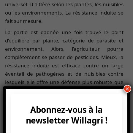
universel. Il diffère selon les plantes, les nuisibles
ou les environnements. La résistance induite se
fait sur mesure.
La partie est gagnée une fois trouvé le point
d’équilibre par plante, catégorie de parasite et
environnement. Alors, l’agriculteur pourra
complètement se passer de pesticides. Mieux, la
résistance induite est efficace contre un large
éventail de pathogènes et de nuisibles contre
lesquels elle offre une défense plus robuste que
×
les pesticides chimiques.
Méthodes et pratiques
Abonnez-vous à la
Créer la résistance induite chez les plantes se fait
newsletter Willagri !
grâce à une série de méthodes et de pratiques
qui stimulent leurs mécanismes de défense