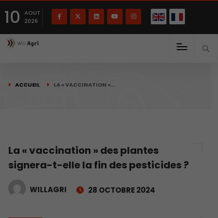
English
Français
English
10
(
)
AOUT
2026
ACCUEIL
LA « VACCINATION »…
La « vaccination » des plantes
signera-t-elle la fin des pesticides ?
WILLAGRI
28 OCTOBRE 2024