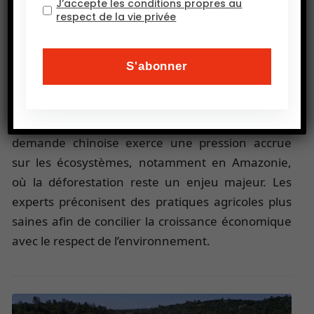
J’accepte les conditions propres au
respect de la vie privée
terme face à une demande intérieure
exponentielle.
Cependant, cette intensification des échanges
donne naissance à des préoccupations
environnementales. L’expansion de la production
agricole latino-américaine en vue de satisfaire la
demande chinoise exerce une pression accrue
sur les écosystèmes, notamment en Amazonie,
où la déforestation reste un enjeu majeur. Les
experts préconisent des pratiques agricoles plus
saines afin de concilier la croissance économique
avec le respect de l’environnement.