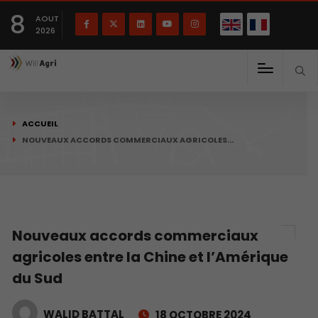
English
Français
English
8
(
)
AOUT
2026
ACCUEIL
NOUVEAUX ACCORDS COMMERCIAUX AGRICOLES…
Nouveaux accords commerciaux
agricoles entre la Chine et l’Amérique
du Sud
WALID BATTAL
18 OCTOBRE 2024