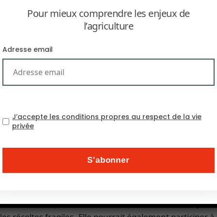
Pour mieux comprendre les enjeux de
l’agriculture
Adresse email
st un phénomène météorologique dévastateur. Marqué 
 est accompagné par un courant côtier saisonnier chaud xx
J’accepte les conditions propres au respect de la vie
fectant les écosystèmes marins et terrestres.
privée
 le contrer : La Niña. Annoncée par l’OMM (
Organisat
pératures très basses. Ce phénomène météorologique op
ial. Elle survient généralement tous les 4 à 5 ans et 
quilibre.
 Niño., La Niña pourrait, par exemple, entraîner l’augmen
t les récoltes fragiles. Elle pourrait également participer