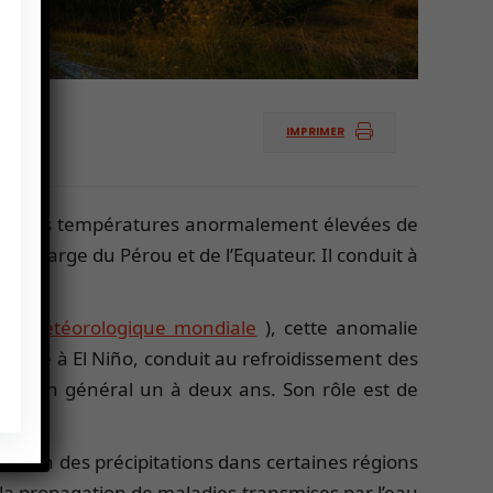
IMPRIMER
par des températures anormalement élevées de
 au large du Pérou et de l’Equateur. Il conduit à
ion météorologique mondiale
), cette anomalie
posé à El Niño, conduit au refroidissement des
dure en général un à deux ans. Son rôle est de
tation des précipitations dans certaines régions
 à la propagation de maladies transmises par l’eau