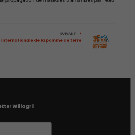
SUIVANT
 internationale de la pomme de terre
tter Willagri!