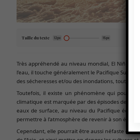
Taille du texte
12px
15px
Très appréhendé au niveau mondial, El Niño e
l’eau, il touche généralement le Pacifique Sud. Il
des sécheresses et/ou des inondations, tout en af
Toutefois, il existe un phénomène qui pourrait
climatique est marquée par des épisodes de tem
eaux de surface, au niveau du Pacifique équator
permettre à l’atmosphère de revenir à son état d’é
Cependant, elle pourrait être aussi néfaste qu’El
de l’Asie, et ainsi mettre en danger les cultures e