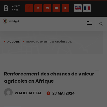
English
Français
English
8
(
)
AOUT
2026
ACCUEIL
RENFORCEMENT DES CHAÎNES DE…
Renforcement des chaînes de valeur
agricoles en Afrique
WALID BATTAL
23 MAI 2024