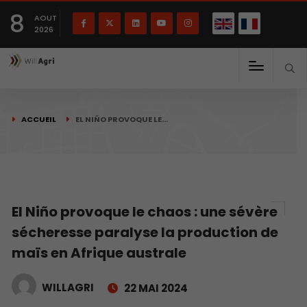
English
Français
English
8
(
)
AOUT
2026
ACCUEIL
EL NIÑO PROVOQUE LE…
El Niño provoque le chaos : une sévère
sécheresse paralyse la production de
maïs en Afrique australe
WILLAGRI
22 MAI 2024