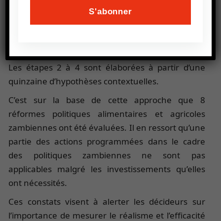
Conception ;
Adoption ;
Déploiement ;
Évaluation et réforme.
Les étapes 2 à 4 sont élaborées à partir d’une
quinzaine d’hypothèses contextuelles.
C’est sur la base de cette approche que 8
réformes politiques alimentaires et agricoles
zambiennes ont été évaluées. Il en ressort qu’une
partie des actions programmées dans le cadre
des politiques zambiennes ne sont pas
applicables malgré les investissements qu’elles
ont nécessités.
Ces constats visent à alerter les décideurs sur
l’importance de mesurer le réalisme et l’efficacité