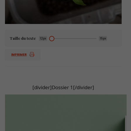
Taille du texte
12px
15px
IMPRIMER
[divider]Dossier 1[/divider]