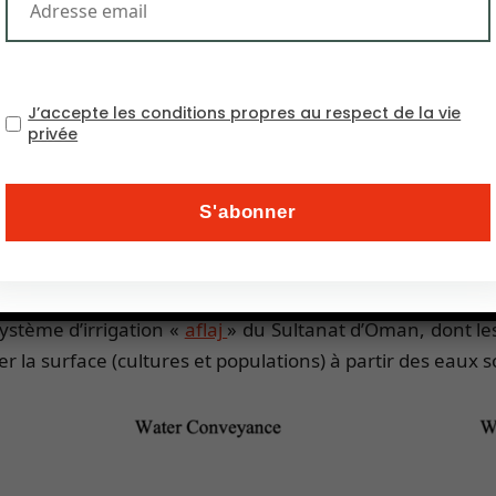
J’accepte les conditions propres au respect de la vie
privée
système d’irrigation «
aflaj
» du Sultanat d’Oman, dont les
ter la surface (cultures et populations) à partir des eaux 