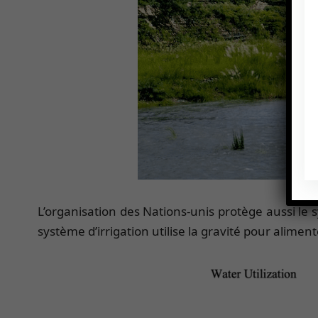
L’organisation des Nations-unis protège aussi le 
système d’irrigation utilise la gravité pour alimen