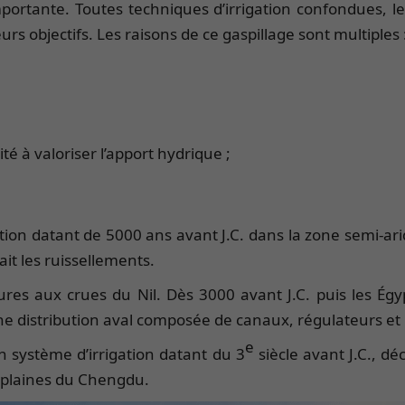
importante. Toutes techniques d’irrigation confondues,
urs objectifs. Les raisons de ce gaspillage sont multiples 
té à valoriser l’apport hydrique ;
ation datant de 5000 ans avant J.C. dans la zone semi-arid
ait les ruissellements.
tures aux crues du Nil. Dès 3000 avant J.C. puis les É
une distribution aval composée de canaux, régulateurs et
e
un système d’irrigation datant du 3
siècle avant J.C., d
es plaines du Chengdu.