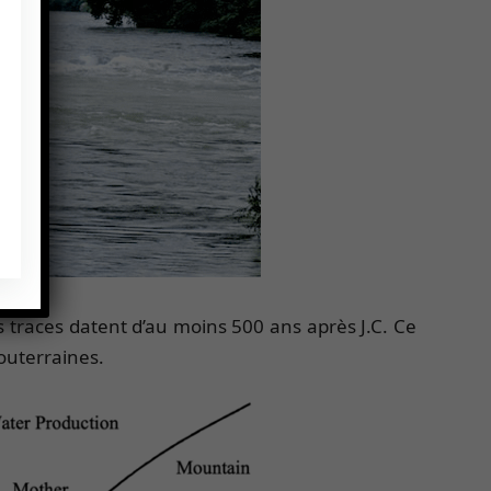
 traces datent d’au moins 500 ans après J.C. Ce
souterraines.