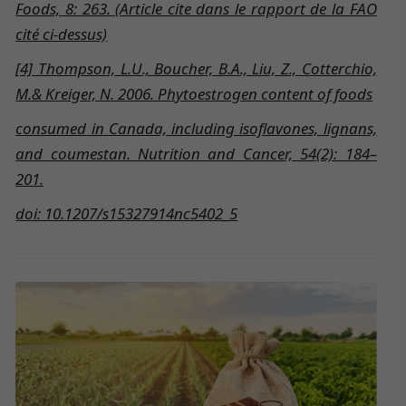
Foods, 8: 263. (Article cite dans le rapport de la FAO
cité ci-dessus)
[4] Thompson, L.U., Boucher, B.A., Liu, Z., Cotterchio,
M.& Kreiger, N. 2006. Phytoestrogen content of foods
consumed in Canada, including isoflavones, lignans,
and coumestan. Nutrition and Cancer, 54(2): 184–
201.
doi: 10.1207/s15327914nc5402_5