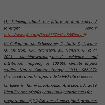
[1] Thinking about the future of food safety A
foresight report:
https://www.fao.org/3/cb8667en/cb8667en.pdf
[2] Callaghan, M., Schleussner, C., Nath, S., Lejeune,
Q., Knutson, T.R., Reichstein, M., Hansen, G. et al.
2021. Machine-learning-based evidence and
attribution mapping of 100,000 climate impact
studies. Nature Climate Change, 11(11): 966–972.
(Article cite dans le rapport de la FAO cité ci-dessus)
[3] Bleve, G., Ramires, F.A., Gallo, A. & Leone, A. 2019.
Identification of safety and quality parameters for
preparation of jellyfish based novel food products.