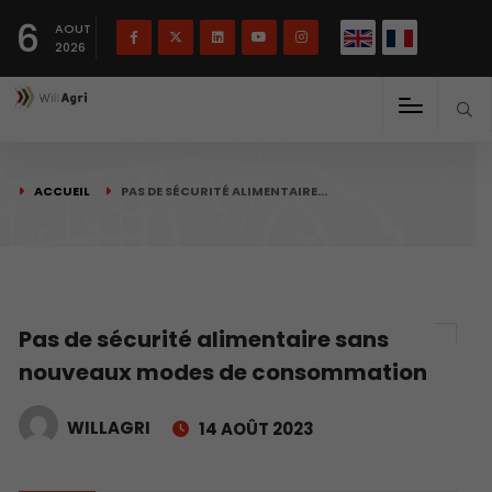
English
Français
English
6
(
)
AOUT
2026
ACCUEIL
PAS DE SÉCURITÉ ALIMENTAIRE…
Pas de sécurité alimentaire sans
nouveaux modes de consommation
WILLAGRI
14 AOÛT 2023