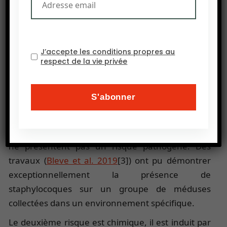
Sud et Thaïlande) pour leur valeur nutritionnelle,
elles sont riches en protéines et minéraux, et
pauvres en glucides et lipides. Certaines espèces
J’accepte les conditions propres au
s’avèrent toxiques pour l’homme.
respect de la vie privée
D’une manière plus générale la consommation de
méduses est possible pour l’homme avec
toutefois des risques microbiologiques et
chimiques. Le premier risque est lié à leur fragilité
de stockage en dehors de leur habitat, sinon elles
ne présentent pas un risque pathogène. Des
travaux (
Bleve et al. 2019
[3]) ont pu démontrer
exceptionnellement la présence de
staphylocoques sur un groupe de méduses
collectées dans un environnement spécifique.
Le deuxième risque est chimique, il est induit par