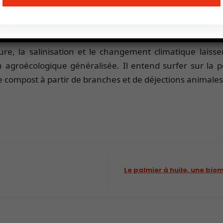
ad), la moitié des agriculteurs n’avaient pas connaiss
ulteurs portés par des programmes d’ONG. Par ailleurs,
ure et que leur disponibilité est plus aléatoire.
re, la salinisation et le changement climatique laisse
agroécologique généralisée. Il entend surfer sur la p
de compost à partir de branches et de déjections animales
Le palmier à huile, une bio