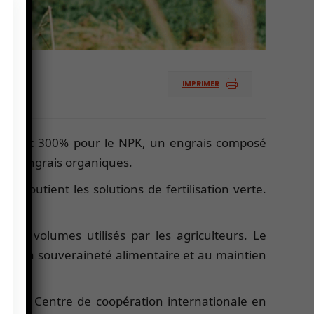
IMPRIMER
l’urée et 300% pour le NPK, un engrais composé
 ses engrais organiques.
t soutient les solutions de fertilisation verte.
es volumes utilisés par les agriculteurs. Le
s à la souveraineté alimentaire et au maintien
par le Centre de coopération internationale en