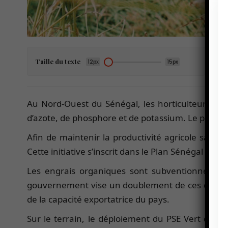
Taille du texte
12px
15px
Au Nord-Ouest du Sénégal, les horticulteurs fo
d’azote, de phosphore et de potassium. Le pays i
Afin de maintenir la productivité agricole sans p
Cette initiative s’inscrit dans le Plan Sénégal Émer
Les engrais organiques sont subventionnés à h
gouvernement vise un doublement de ces engrais 
de la capacité exportatrice du pays.
Sur le terrain, le déploiement du PSE Vert conn