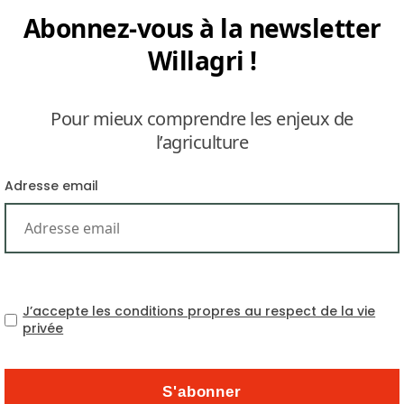
Abonnez-vous à la newsletter
Willagri !
Pour mieux comprendre les enjeux de
l’agriculture
nt face à une hausse du prix des intrants : 60% pour 
Adresse email
mporte 15 à 20% des engrais minéraux utilisés et 60% de
énaliser les objectifs environnementaux, le gouvernemen
gent Vert (
PSE
).
auteur de 50% mais ils représentent seulement 10% d
J’accepte les conditions propres au respect de la vie
organiques, un challenge face aux préoccupations liée
privée
aît quelques limites. Selon la dernière enquête menée 