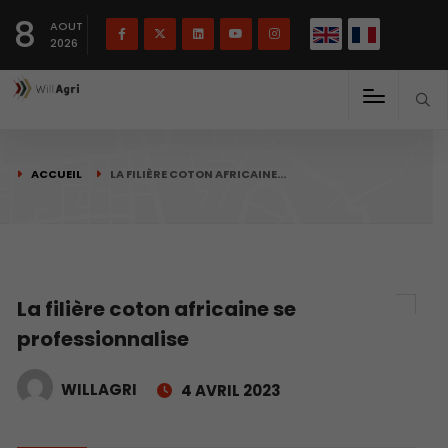
English
Français
English
8
(
)
AOUT
2026
ACCUEIL
LA FILIÈRE COTON AFRICAINE…
La filière coton africaine se
professionnalise
WILLAGRI
4 AVRIL 2023