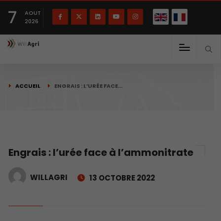
English
Français
English
7
(
)
AOUT
2026
ACCUEIL
ENGRAIS : L’URÉE FACE…
Engrais : l’urée face à l’ammonitrate
WILLAGRI
13 OCTOBRE 2022