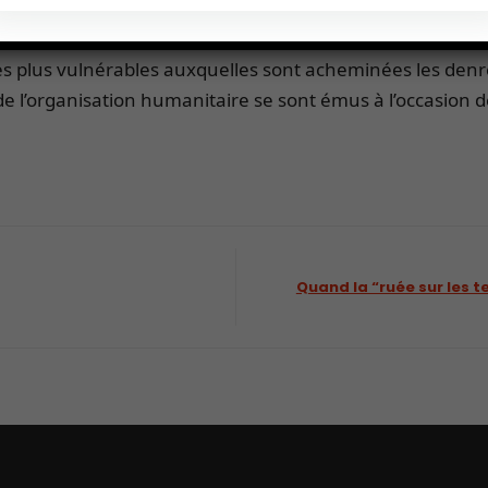
entaires. La perspective d’une situation particulièremen
es dans l’insécurité alimentaire, selon les propos du sec
les plus vulnérables auxquelles sont acheminées les denré
de l’organisation humanitaire se sont émus à l’occasion d
Quand la “ruée sur les t