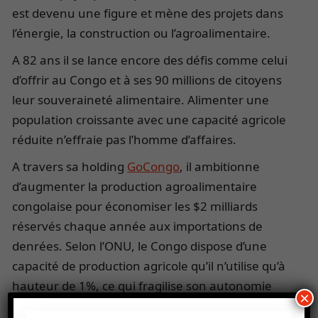
est devenu une figure et mène des projets dans
l’énergie, la construction ou l’agroalimentaire.
A 82 ans il se lance encore des défis comme celui
d’offrir au Congo et à ses 90 millions de citoyens
leur souveraineté alimentaire. Alimenter une
population croissante avec une capacité agricole
réduite n’effraie pas l’homme d’affaires.
A travers sa holding
GoCongo
, il ambitionne
d’augmenter la production agroalimentaire
congolaise pour économiser les $2 milliards
réservés chaque année aux importations de
denrées. Selon l’ONU, le Congo dispose d’une
capacité de production agricole qu’il n’utilise qu’à
hauteur de 1%, ce qui fragilise son autonomie
×
alimentaire.