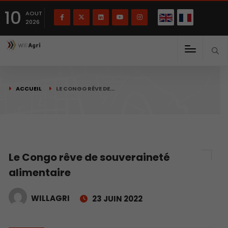
English
Français
English
10
(
)
AOUT
2026
ACCUEIL
LE CONGO RÊVE DE…
Le Congo rêve de souveraineté
alimentaire
WILLAGRI
23 JUIN 2022