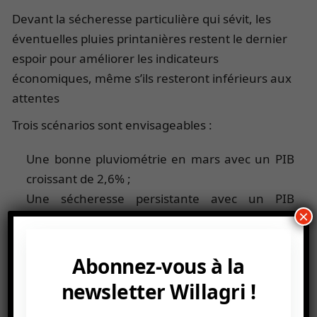
Devant la sécheresse particulière qui sévit, les
éventuelles pluies printanières restent le dernier
espoir pour améliorer les indicateurs
économiques, même s’ils resteront inférieurs aux
attentes
Trois scénarios sont envisageables :
Une bonne pluviométrie en mars avec un PIB
croissant de 2,6% ;
Une sécheresse persistante avec un PIB
×
croissant de 1,4% ;
Et enfin, une alternance pluie/sécheresse qui
autorise une croissance du PIB jusqu’à 2%
Abonnez-vous à la
maximum.
newsletter Willagri !
Les récoltes céréalières ne sont plus la seule