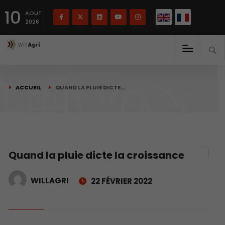
English
Français
English
10
(
)
AOUT
2026
ACCUEIL
QUAND LA PLUIE DICTE…
Quand la pluie dicte la croissance
WILLAGRI
22 FÉVRIER 2022