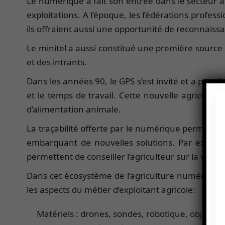
Le numérique a fait son entrée dans le secteur a
exploitations. A l’époque, les fédérations profess
ils offraient aussi une opportunité de reconnais
Le minitel a aussi constitué une première source 
et des intrants.
Dans les années 90, le GPS s’est invité et a per
et le temps de travail. Cette nouvelle agriculture
d’alimentation animale.
La traçabilité offerte par le numérique permet aus
embarquant de nouvelles solutions. Par exemple
permettent de conseiller l’agriculteur sur la varié
Dans cet écosystème de l’agriculture numérique, 
les aspects du métier d’exploitant agricole:
Matériels : drones, sondes, robotique, objets c