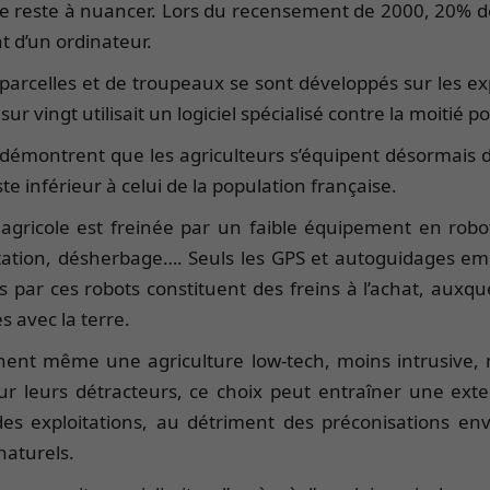
reste à nuancer. Lors du recensement de 2000, 20% des 
t d’un ordinateur.
 parcelles et de troupeaux se sont développés sur les exp
sur vingt utilisait un logiciel spécialisé contre la moitié p
 démontrent que les agriculteurs s’équipent désormais 
 inférieur à celui de la population française.
gricole est freinée par un faible équipement en robots 
entation, désherbage…. Seuls les GPS et autoguidages e
par ces robots constituent des freins à l’achat, auxquel
s avec la terre.
ônent même une agriculture low-tech, moins intrusive,
r leurs détracteurs, ce choix peut entraîner une exte
des exploitations, au détriment des préconisations en
naturels.