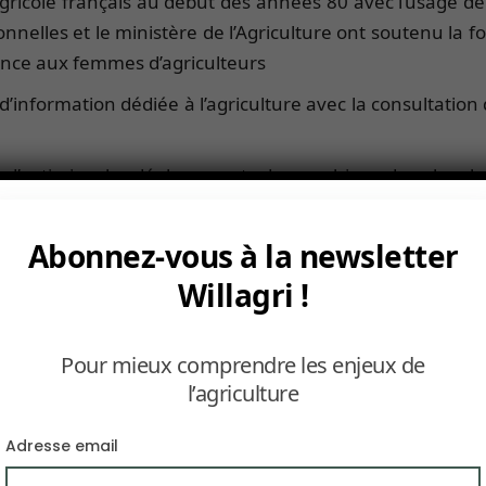
gricole français au début des années 80 avec l’usage d
ionnelles et le ministère de l’Agriculture ont soutenu la 
sance aux femmes d’agriculteurs
d’information dédiée à l’agriculture avec la consultatio
mis d’optimiser les déplacements des machines dans les c
 de précision a modifié l’approche agricole : rythme des
Abonnez-vous à la newsletter
si aux constructeurs d’améliorer leurs matériels à parti
Willagri !
, les semenciers proposent des outils de collectes de
té et le dosage des semis.
Pour mieux comprendre les enjeux de
appelé AgriTech, de nombreuses startups ont trouvé leu
l’agriculture
Adresse email
onnectés ;