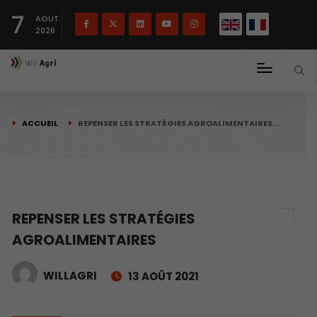
English
Français
English
7
(
)
AOUT
2026
ACCUEIL
REPENSER LES STRATÉGIES AGROALIMENTAIRES…
REPENSER LES STRATÉGIES
AGROALIMENTAIRES
WILLAGRI
13 AOÛT 2021