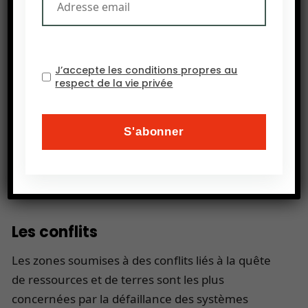
économique et politique.
De plus, les plateformes de mégadonnées qui
soutiennent logistiquement ces échanges
internationaux sont aussi perçues comme une
J’accepte les conditions propres au
respect de la vie privée
menace, elles offrent à certains des informations
de consommation indisponibles pour les plus
petits acteurs du système agroalimentaire. La
FAO engage les États à encadrer les dispositifs de
collectes et traitements et à sensibiliser leur
population sur la consommation et la nutrition.
Les conflits
Les zones soumises à des conflits liés à la quête
de ressources et de terres sont les plus
concernées par la défaillance des systèmes