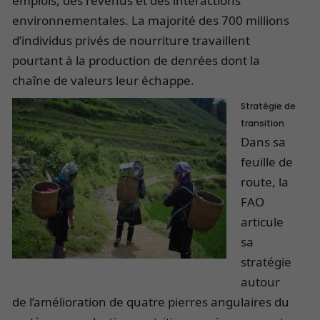
emplois, des revenus et des interactions
environnementales. La majorité des 700 millions
d’individus privés de nourriture travaillent
pourtant à la production de denrées dont la
chaîne de valeurs leur échappe.
Stratégie de
transition
Dans sa
feuille de
route, la
FAO
articule
sa
stratégie
autour
de l’amélioration de quatre pierres angulaires du