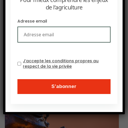
le climat;
de l’agriculture
Œuvrer à une meilleure rentabilité de leurs
exploitations, en soutenant par exemple les
Adresse email
femmes, les communautés agricoles et les
exploitants issus de minorités ;
Aboutir à une production de matières
premières 100% durable.
La marque est déjà très avancée dans son
J’accepte les conditions propres au
respect de la vie privée
objectif, 87% de ses productions directes sont
durables.
Source : ADN Business