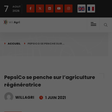
English
Français
English
7
(
)
AOUT
2026
ACCUEIL
PEPSICO SE PENCHE SUR…
PepsiCo se penche sur l’agriculture
régénératrice
WILLAGRI
1 JUIN 2021