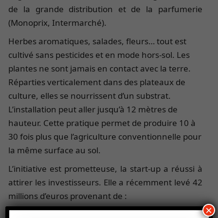
de la grande distribution et de la parfumerie
(Monoprix, Intermarché).
Herbes aromatiques, salades, fleurs… tout est
cultivé sans pesticides et en mode hors-sol. Les
plantes ne sont jamais en contact avec la terre.
Réparties verticalement dans des plateaux de
culture, elles se nourrissent d’un substrat.
L’installation peut aller jusqu’à 12 mètres de
hauteur. Cette pratique permet de produire 10 à
30 fois plus que l’agriculture conventionnelle pour
la même surface au sol.
L’initiative est prometteuse, la start-up a réussi à
attirer les investisseurs. Elle a récemment levé 42
millions d’euros provenant de :
×