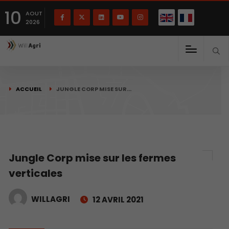
English
Français
English
10
(
)
AOUT
2026
ACCUEIL
JUNGLE CORP MISE SUR…
Jungle Corp mise sur les fermes
verticales
WILLAGRI
12 AVRIL 2021