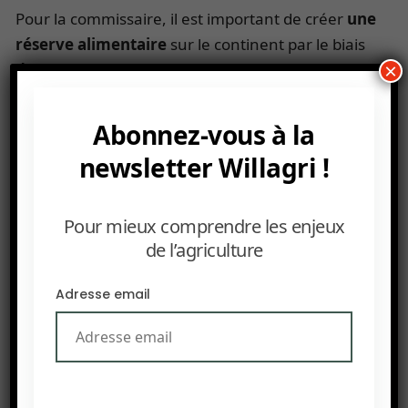
Pour la commissaire, il est important de créer
une
réserve alimentaire
sur le continent par le biais
d’agroparcs,
initiés en partenariat avec la
×
Banque africaine de développement (
BAD
) et la
Banque africaine d’import-export (Afreximbank).
Abonnez-vous à la
Par ailleurs, elle prône de soutenir l’accès à la
newsletter Willagri !
propriété pour les femmes agricultrices qui
représentent 60% de la main d’œuvre alors
Pour mieux comprendre les enjeux
qu’elles ne sont que 20% à posséder leur terre.
de l’agriculture
Enfin, la généralisation du numérique pour
favoriser l’accès aux innovations et aux
Adresse email
financements est un troisième volet important
dans l’aboutissement aux objectifs de l’Agenda.
L’Union africaine diffusera sous peu son rapport
sur l’Afrique rural, qui met à l’honneur quatre