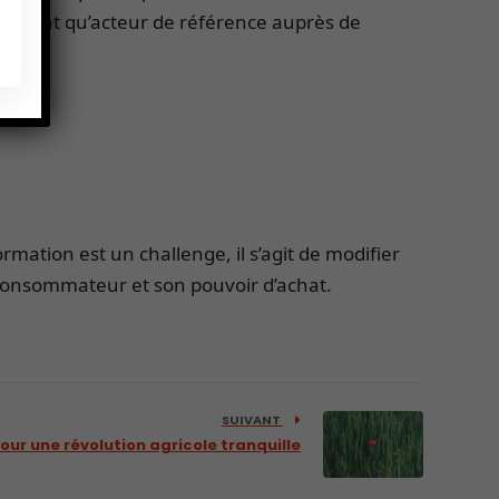
 en tant qu’acteur de référence auprès de
ation est un challenge, il s’agit de modifier
 consommateur et son pouvoir d’achat.
SUIVANT
our une révolution agricole tranquille