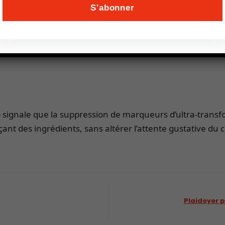
’est aussi une opportunité de mettre en avant sa société
e agroalimentaire
ignale que la suppression de marqueurs d’ultra-transform
ant des ingrédients, sans altérer l’attente gustative du
Plaidoyer p