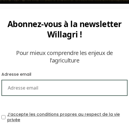
Abonnez-vous à la newsletter
Willagri !
Pour mieux comprendre les enjeux de
els et des services à des fournisseurs imposants ou parf
l’agriculture
Adresse email
uvent plus être réparés directement par l’agriculteur sa
n temps d’immobilisation.
uteurs, souhaitent exploiter leur terre ou leur bétail plus
J’accepte les conditions propres au respect de la vie
d’accéder à des offres ou des technologies qui échappent
privée