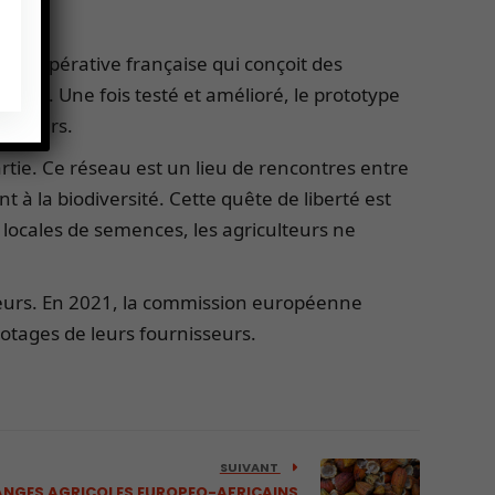
ne coopérative française qui conçoit des
vation. Une fois testé et amélioré, le prototype
culteurs.
artie. Ce réseau est un lieu de rencontres entre
t à la biodiversité. Cette quête de liberté est
s locales de semences, les agriculteurs ne
isseurs. En 2021, la commission européenne
s otages de leurs fournisseurs.
SUIVANT
HANGES AGRICOLES EUROPEO-AFRICAINS