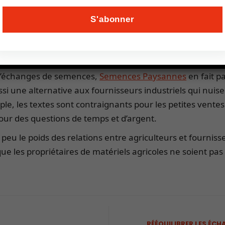
ciels libres
pour faciliter le quotidien des exploitants.
 de l’équipement agricole, à l’image de
L’Atelier Paysan
, u
s pour capter les besoins sur le terrain et recenser l’inno
et un tutoriel pour une mise à disposition auprès des agri
 d’échanges de semences,
Semences Paysannes
en fait p
ssi une alternative aux fournisseurs industriels qui nuisen
ple, les textes sont contraignants pour les petites vente
ur des questions de temps et d’argent.
un peu le poids des relations entre agriculteurs et fourn
 que les propriétaires de matériels agricoles ne soient pa
RÉÉQUILIBRER LES ÉC