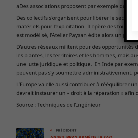
aDes associations proposent par exemple des
logi
Des collectifs s’organisent pour libérer le secteur
matériels pour l’exploitation. Il opère des tournée
est modélisé, l’Atelier Paysan édite alors un plan 
D’autres réseaux militent pour des opportunités
les plantes, les territoires et les hommes, mais au
une lutte juridique et politique. En Inde par exem
peuvent pas s’y soumettre administrativement, po
L’Europe va elle aussi contribuer à rééquilibrer 
devrait instaurer un « droit à la réparation » afin
Source : Techniques de l’Ingénieur
PRÉCEDENT
ANSES, BRAS ARMÉ DE LA FAO