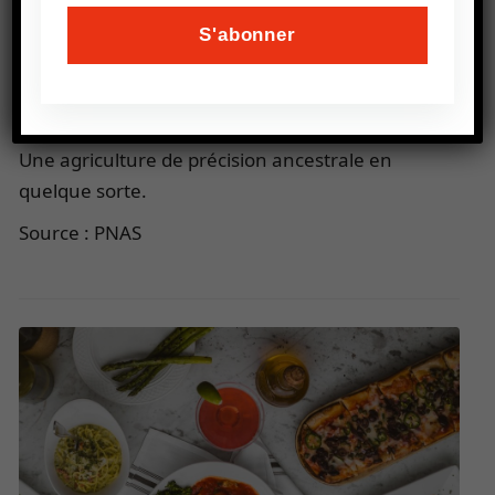
Pour ces agriculteurs dont la survie dépendait
entièrement des cultures, une attention
particulière était portée au rendement de chaque
parcelle.
Une agriculture de précision ancestrale en
quelque sorte.
Source : PNAS