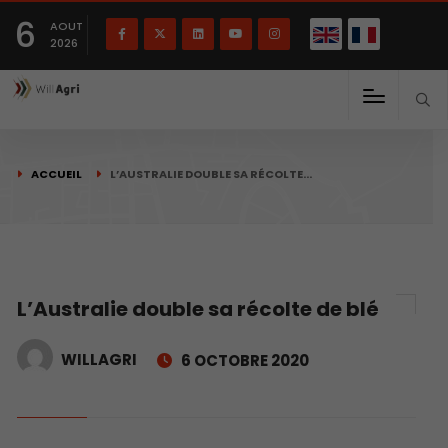
English
Français
English
6
(
)
AOUT
2026
ACCUEIL
L’AUSTRALIE DOUBLE SA RÉCOLTE…
L’Australie double sa récolte de blé
WILLAGRI
6 OCTOBRE 2020