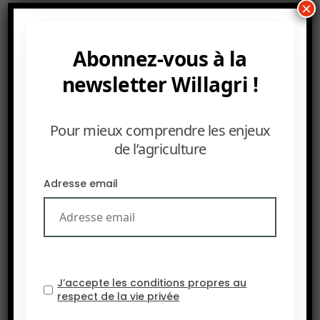
×
Canada et la Russie – au reste du monde où sévit
une sécheresse préjudiciable aux récoltes de blé.
La récolte de canola australienne devrait
Abonnez-vous à la
également être abondante. Le pays a connu une
newsletter Willagri !
hausse de 200 milliers de plus que les prévisions
précédentes, soit 3,4 Mt, contre 2,3 Mt l’année
Pour mieux comprendre les enjeux
précédente.
de l’agriculture
Source : Terrenet
Adresse email
J’accepte les conditions propres au
respect de la vie privée