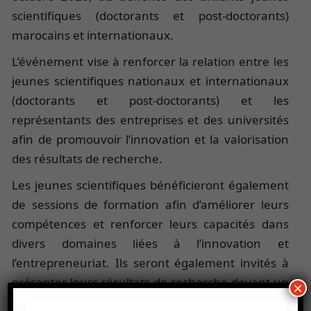
scientifiques (doctorants et post-doctorants)
marocains et internationaux.
L’événement vise à renforcer la relation entre les
jeunes scientifiques nationaux et internationaux
(doctorants et post-doctorants) et les
représentants des entreprises et des universités
afin de promouvoir l’innovation et la valorisation
des résultats de recherche.
Les jeunes scientifiques bénéficieront également
de sessions de formation afin d’améliorer leurs
compétences et renforcer leurs capacités dans
divers domaines liées à l’innovation et
l’entrepreneuriat. Ils seront également invités à
présenter leurs résultats de recherche devant un
×
jury qui sélectionnera les meilleurs projets qui