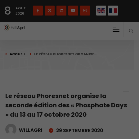
English
Français
English
8
(
)
AOUT
2026
ACCUEIL
LE RÉSEAU PHORESNET ORGANISE…
Le réseau Phoresnet organise la
seconde édition des « Phosphate Days
» du 13 au 17 octobre 2020
WILLAGRI
29 SEPTEMBRE 2020