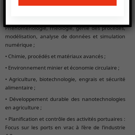
exploration, extraction et valorisation ;
• Ingénierie des transports de fluides complexes :
Phénoménologie, rhéologie, génie des procédés,
modélisation, analyse de données et simulation
numérique ;
• Chimie, procédés et matériaux avancés ;
• Environnement minier et économie circulaire ;
• Agriculture, biotechnologie, engrais et sécurité
alimentaire ;
• Développement durable des nanotechnologies
en agriculture ;
• Planification et contrôle des activités portuaires :
Focus sur les ports en vrac à l’ère de l’industrie