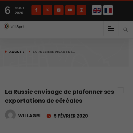
English
Français
English
6
(
)
AOUT
2026
ACCUEIL
LA RUSSIE ENVISAGE DE…
La Russie envisage de plafonner ses
exportations de céréales
WILLAGRI
5 FÉVRIER 2020