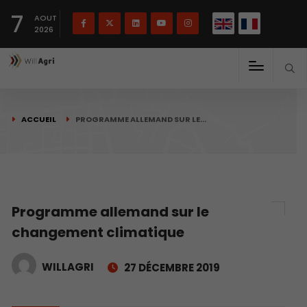
English
Français
English
7
(
)
AOUT
2026
ACCUEIL
PROGRAMME ALLEMAND SUR LE…
Programme allemand sur le
changement climatique
WILLAGRI
27 DÉCEMBRE 2019