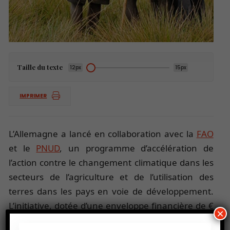
Taille du texte
12px
15px
IMPRIMER
L’Allemagne a lancé en collaboration avec la
FAO
et le
PNUD
, un programme d’accélération de
l’action contre le changement climatique dans les
secteurs de l’agriculture et de l’utilisation des
terres dans les pays en voie de développement.
L’initiative, dotée d’une enveloppe financière de €
×
20 millions, accompagnera 10 à 12 pays