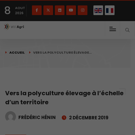
English
Français
English
8
(
)
AOUT
2026
ACCUEIL
VERS LA POLYCULTURE ÉLEVAGE…
Vers la polyculture élevage à l’échelle
d’un territoire
FRÉDÉRIC HÉNIN
2 DÉCEMBRE 2019