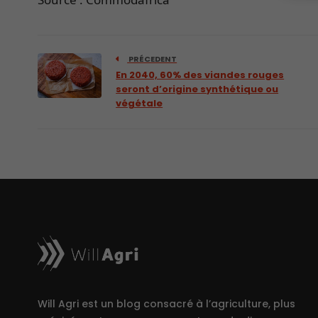
PRÉCEDENT
En 2040, 60% des viandes rouges
seront d’origine synthétique ou
végétale
Will Agri est un blog consacré à l’agriculture, plus