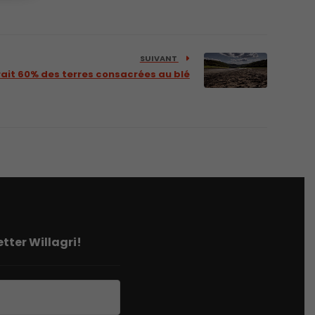
SUIVANT
it 60% des terres consacrées au blé
tter Willagri!