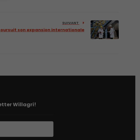
SUIVANT
oursuit son expansion internationale
tter Willagri!