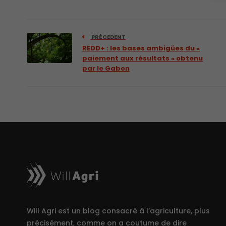
PRÉCEDENT
REDD+ : les bases ambigües du «
paiement aux résultats » obtenu
par le Gabon
Will Agri est un blog consacré à l’agriculture, plus
précisément, comme on a coutume de dire