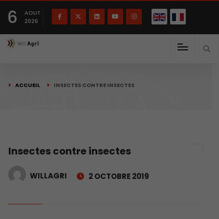
English
Français
English
6
(
)
AOUT
2026
ACCUEIL
INSECTES CONTRE INSECTES
Insectes contre insectes
WILLAGRI
2 OCTOBRE 2019