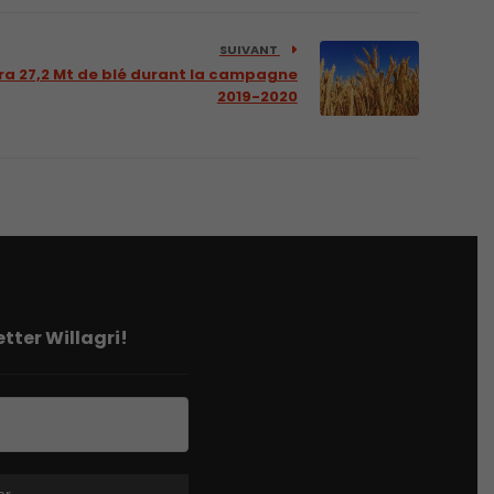
SUIVANT
ra 27,2 Mt de blé durant la campagne
2019-2020
tter Willagri!