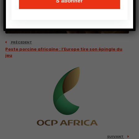
PRÉCEDENT
Peste porcine africaine : l’Europe tire son épingle du
jeu
SUIVANT