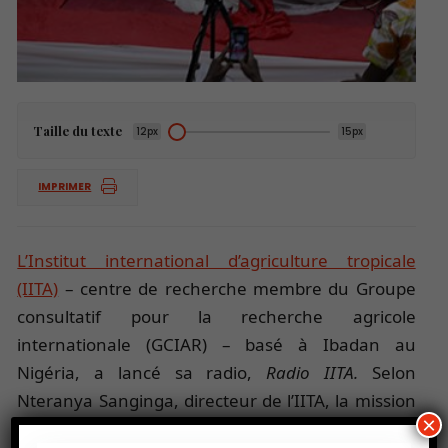
Taille du texte
12px
15px
IMPRIMER
L’Institut international d’agriculture tropicale
(IITA)
– centre de recherche membre du Groupe
consultatif pour la recherche agricole
internationale (GCIAR) – basé à Ibadan au
Nigéria, a lancé sa radio,
Radio IITA.
Selon
Nteranya Sanginga, directeur de l’IITA, la mission
×
de la nouvelle radio est de toucher tous les