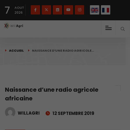
English
Français
English
7
(
)
AOUT
2026
ACCUEIL
NAISSANCE D’UNE RADIO AGRICOLE…
Naissance d’une radio agricole
africaine
WILLAGRI
12 SEPTEMBRE 2019