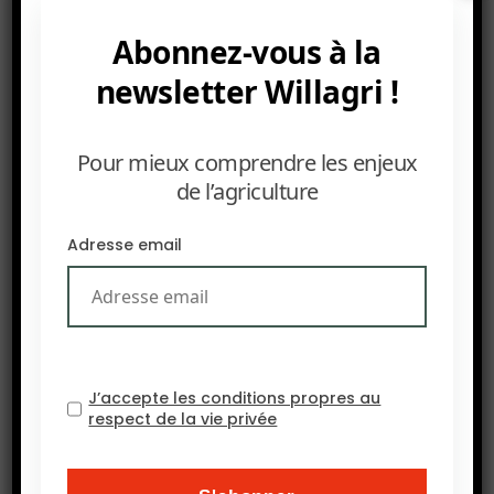
agriculteurs du continent africain, les décideurs,
les entrepreneurs de la chaîne de valeur agricole
Abonnez-vous à la
et les jeunes qui se lancent dans l’agriculture. Elle
newsletter Willagri !
veut leur faire partager les résultats de ses
recherches pour contribuer à moderniser les
Pour mieux comprendre les enjeux
communautés agricoles et leur insuffler l’esprit
de l’agriculture
d’entreprise.
Source : CommodAfrica
Adresse email
J’accepte les conditions propres au
respect de la vie privée