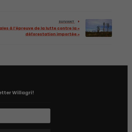
SUIVANT
cales à l’épreuve de la lutte contre la «
déforestation importée »
tter Willagri!