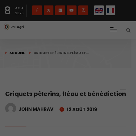
English
Français
English
8
(
)
AOUT
2026
ACCUEIL
CRIQUETS PÈLERINS, FLÉAU ET…
Criquets pèlerins, fléau et bénédiction
JOHN MAHRAV
12 AOÛT 2019