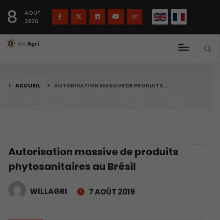
English
Français
English
8
(
)
AOUT
2026
ACCUEIL
AUTORISATION MASSIVE DE PRODUITS…
Autorisation massive de produits
phytosanitaires au Brésil
WILLAGRI
7 AOÛT 2019