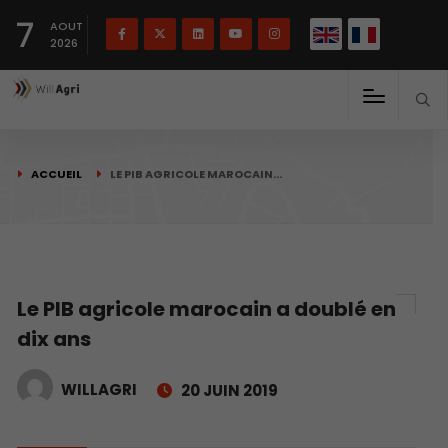
English
Français
English
7
(
)
AOUT
2026
ACCUEIL
LE PIB AGRICOLE MAROCAIN…
Le PIB agricole marocain a doublé en
dix ans
WILLAGRI
20 JUIN 2019