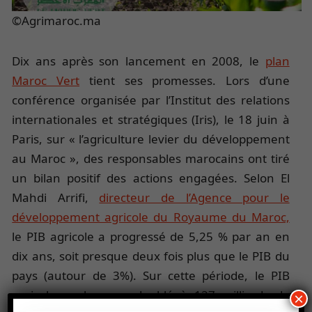
©Agrimaroc.ma
Dix ans après son lancement en 2008, le
plan
Maroc Vert
tient ses promesses. Lors d’une
conférence organisée par l’Institut des relations
internationales et stratégiques (Iris), le 18 juin à
Paris, sur « l’agriculture levier du développement
au Maroc », des responsables marocains ont tiré
un bilan positif des actions engagées. Selon El
Mahdi Arrifi,
directeur de l’Agence pour le
développement agricole du Royaume du Maroc,
le PIB agricole a progressé de 5,25 % par an en
dix ans, soit presque deux fois plus que le PIB du
pays (autour de 3%). Sur cette période, le PIB
agricole a plus que doublé à 127 milliards de
×