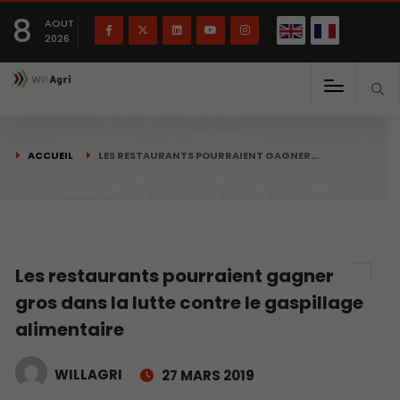
English
Français
English
8
(
)
AOUT
2026
ACCUEIL
LES RESTAURANTS POURRAIENT GAGNER…
Les restaurants pourraient gagner
gros dans la lutte contre le gaspillage
alimentaire
WILLAGRI
27 MARS 2019