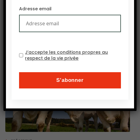
fast food que des restaurants de luxe.
Adresse email
Source : AgFunder
J’accepte les conditions propres au
respect de la vie privée