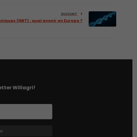
SUIVANT
iques (NBT) : quel avenir en Europe ?
tter Willagri!