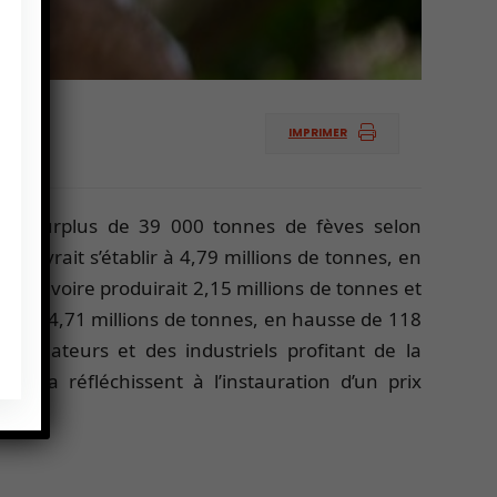
IMPRIMER
 un surplus de 39 000 tonnes de fèves selon
e devrait s’établir à 4,79 millions de tonnes, en
e d’Ivoire produirait 2,15 millions de tonnes et
nt à 4,71 millions de tonnes, en hausse de 118
mmateurs et des industriels profitant de la
 Ghana réfléchissent à l’instauration d’un prix