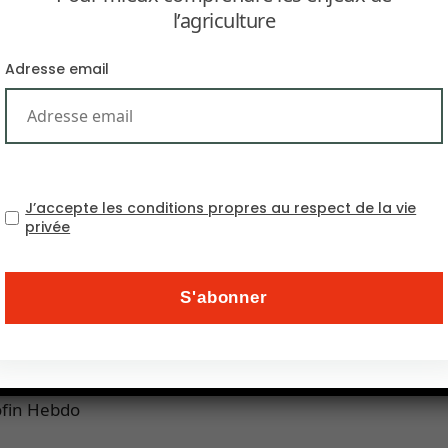
l’agriculture
Adresse email
mondial du cacao devrait connaître, en 2018/2019,
J’accepte les conditions propres au respect de la vie
privée
ion internationale du cacao (Icco). La production mondial
50 000 tonnes par rapport à la saison précédente. La Côt
0 000 tonnes. Les broyages mondiaux, eux, se situeraie
 du fait d’un accroissement de la demande des conso
es cours actuelle. Par ailleurs, la Côte d’Ivoire et le
ranti commun de 1700 à 2 000 livres la tonne.
ofin Hebdo