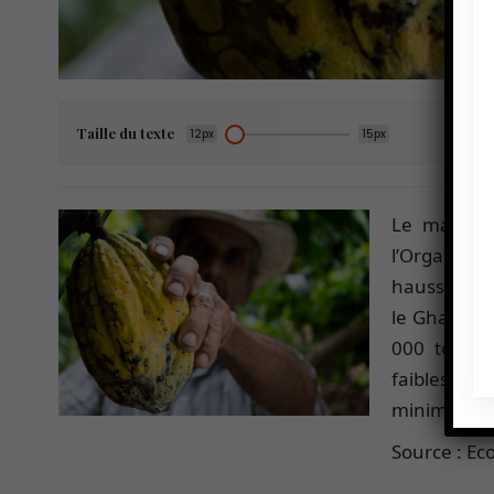
Taille du texte
12px
15px
Le marché 
l’Organisat
hausse de 1
le Ghana 90
000 tonnes
faiblesse d
minimum ga
Source : Ec