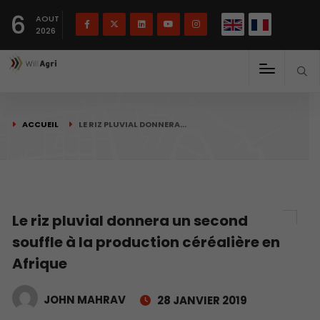
English
Français
English
6
(
)
AOUT
2026
ACCUEIL
LE RIZ PLUVIAL DONNERA…
Le riz pluvial donnera un second
souffle à la production céréalière en
Afrique
JOHN MAHRAV
28 JANVIER 2019