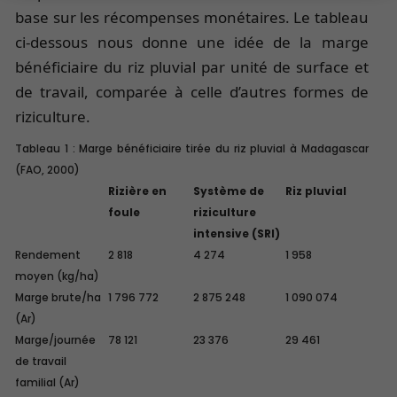
base sur les récompenses monétaires. Le tableau
ci-dessous nous donne une idée de la marge
bénéficiaire du riz pluvial par unité de surface et
de travail, comparée à celle d’autres formes de
riziculture.
Tableau 1 : Marge bénéficiaire tirée du riz pluvial à Madagascar
(FAO, 2000)
Rizière en
Système de
Riz pluvial
foule
riziculture
intensive (SRI)
Rendement
2 818
4 274
1 958
moyen (kg/ha)
Marge brute/ha
1 796 772
2 875 248
1 090 074
(Ar)
Marge/journée
78 121
23 376
29 461
de travail
familial (Ar)