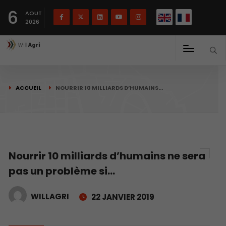
English
Français
English
6
(
)
AOUT
2026
ACCUEIL
NOURRIR 10 MILLIARDS D’HUMAINS…
Nourrir 10 milliards d’humains ne sera
pas un problème si…
WILLAGRI
22 JANVIER 2019