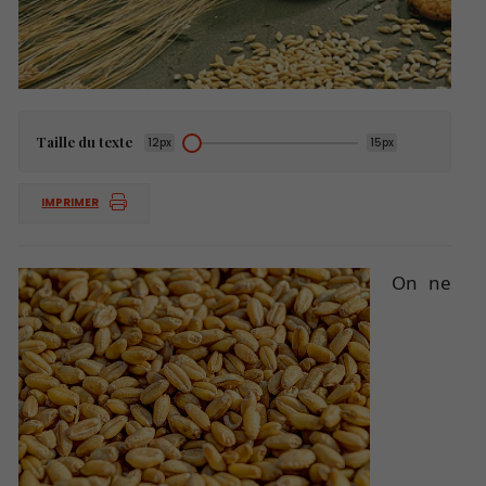
Taille du texte
12px
15px
IMPRIMER
On ne