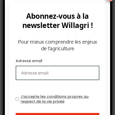
avec des
ventes en augmentation de 112% au second
Abonnez-vous à la
semestre 2018. 75% des achats de soja
newsletter Willagri !
proviennent des Etats-Unis. L’Europe représente
28% des exportations américaines suivie de
l’Argentine (10%) et du Mexique (9%).
Pour mieux comprendre les enjeux
de l’agriculture
Source :
La France Agricole
Adresse email
J’accepte les conditions propres au
respect de la vie privée