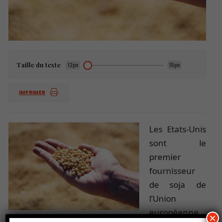
Taille du texte
12px
15px
IMPRIMER
Les Etats-U
nis
sont le
premier
fournisseur
de soja de
l’Union
européenne
×