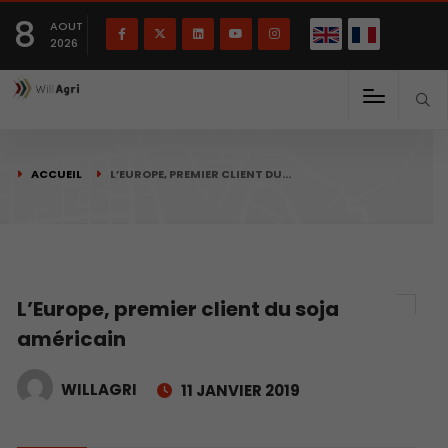
English
Français
English
8
(
)
AOUT
2026
ACCUEIL
L’EUROPE, PREMIER CLIENT DU…
L’Europe, premier client du soja
américain
WILLAGRI
11 JANVIER 2019