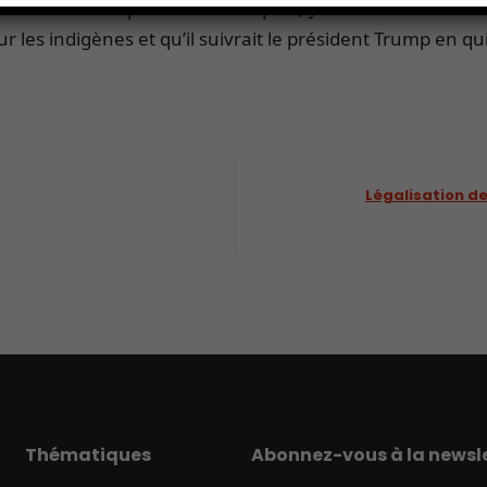
ent 1 million de personnes. De plus, Jaïr Bolsonaro a a
 les indigènes et qu’il suivrait le président Trump en qui
Légalisation de
Thématiques
Abonnez-vous à la newsle