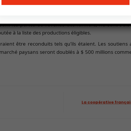
avoriser l’installation des jeunes dans l’agriculture pou
 Mrds $.
nsent les pertes de revenus des farmers, ne sont s’é
tée à la liste des productions éligibles.
ient être reconduits tels qu’ils étaient. Les soutien
ux marché paysans seront doublés à $ 500 millions comme 
La coopérative français